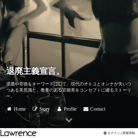
退廃主義宣言。
退廃や背徳をキーワードにして、現代のオトコとオンナが失いつ
つある美意識と、教養のある官能美をコンセプトに綴るストーリ
ー。
Home
Story
Profile
Contact
ログイン | 新規登録