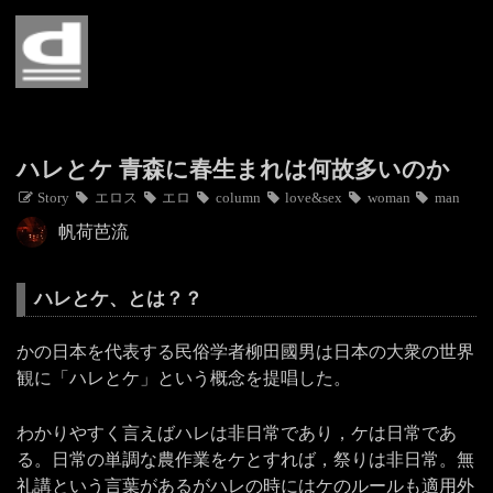
Home
Story
Profile
ハレとケ 青森に春生まれは何故多いのか
Story
エロス
エロ
column
love&sex
woman
man
Contact
帆荷芭流
ハレとケ、とは？？
かの日本を代表する民俗学者柳田國男は日本の大衆の世界
観に「ハレとケ」という概念を提唱した。
わかりやすく言えばハレは非日常であり，ケは日常であ
る。日常の単調な農作業をケとすれば，祭りは非日常。無
礼講という言葉があるがハレの時にはケのルールも適用外