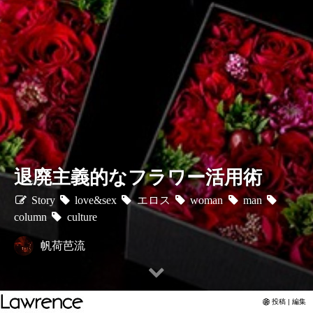
退廃主義的なフラワー活用術
Story
love&sex
エロス
woman
man
column
culture
帆荷芭流
投稿 | 編集