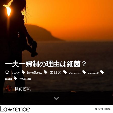
一夫一婦制の理由は細菌？
Story
love&sex
エロス
column
culture
man
woman
帆荷芭流
投稿 | 編集